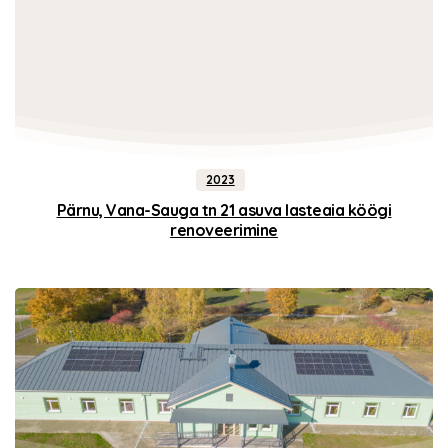
2023
Pärnu, Vana-Sauga tn 21 asuva lasteaia köögi
renoveerimine