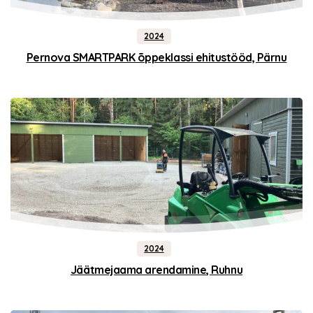
2024
Pernova SMARTPARK õppeklassi ehitustööd, Pärnu
2024
Jäätmejaama arendamine, Ruhnu