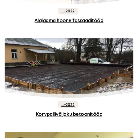
...-2022
Alajaama hoone fassaaditööd
...-2022
Korvpalliväljaku betoonitööd