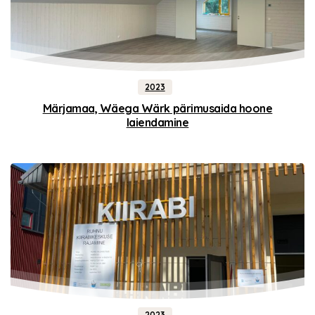
2023
Märjamaa, Wäega Wärk pärimusaida hoone
laiendamine
2023