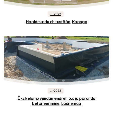
...-2022
Hooldekodu ehitustööd, Koonga
...-2022
Üksikelamu vundamendi ehitus ja põranda
betoneerimine, Läänemaa