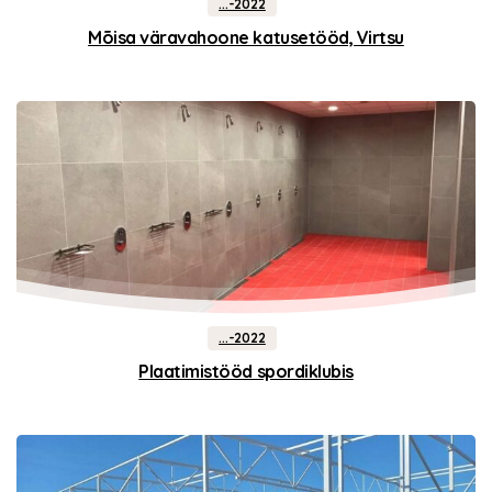
...-2022
Mõisa väravahoone katusetööd, Virtsu
...-2022
Plaatimistööd spordiklubis