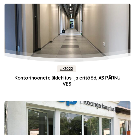
...-2022
Kontorihoonete üldehitus- ja eritööd, AS PÄRNU
VESI