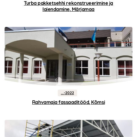
Turba pakketsehhi rekonstrueerimine ja
laiendamine, Märjamaa
...-2022
Rahvamaja fassaaditööd, Kõmsi