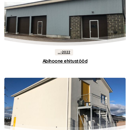
...-2022
Abihoone ehitustööd