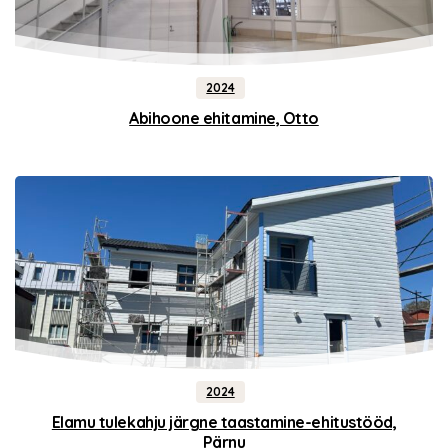
2024
Abihoone ehitamine, Otto
2024
Elamu tulekahju järgne taastamine-ehitustööd,
Pärnu