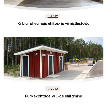
...-2022
Kirbla rahvamaja ehitus- ja viimistlustööd
...-2022
Puhkekohtade WC-de ehitamine