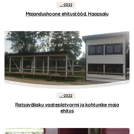
...-2022
Majandushoone ehitustööd, Haapsalu
...-2022
Ratsaväljaku vaateplatvormi ja kohtunike maja
ehitus