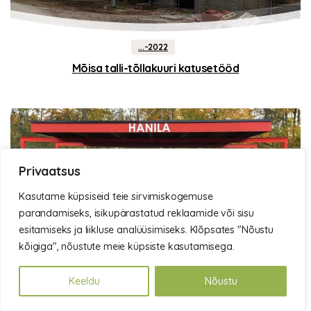
...-2022
Mõisa talli-tõllakuuri katusetööd
Privaatsus
Kasutame küpsiseid teie sirvimiskogemuse
parandamiseks, isikupärastatud reklaamide või sisu
esitamiseks ja liikluse analüüsimiseks. Klõpsates "Nõustu
kõigiga", nõustute meie küpsiste kasutamisega.
...-2022
Bussiootepaviljonide renoveerimine
Keeldu
Nõustu