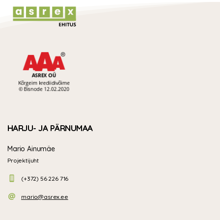
HARJU- JA PÄRNUMAA
Mario Ainumäe
Projektijuht
(+372) 56 226 716
mario@asrex.ee