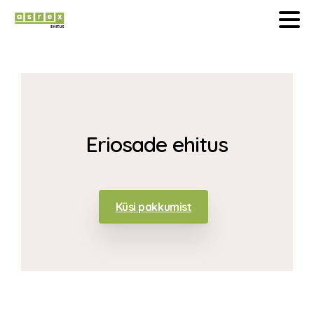
Eriosade
ehitus
Küsi pakkumist