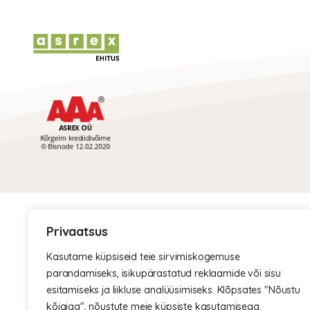
Asrex 
Privaatsus
Kasutame küpsiseid teie sirvimiskogemuse
parandamiseks, isikupärastatud reklaamide või sisu
esitamiseks ja liikluse analüüsimiseks. Klõpsates "Nõustu
kõigiga", nõustute meie küpsiste kasutamisega.