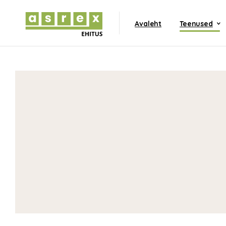
Avaleht
Teenused