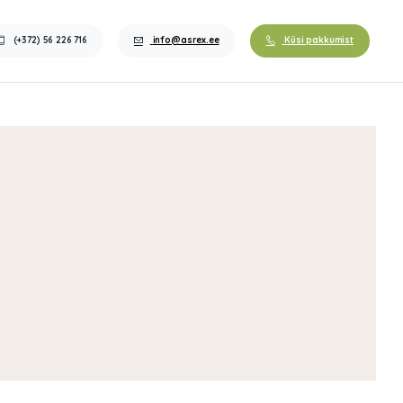
(+372) 56 226 716
info@asrex.ee
Küsi pakkumist