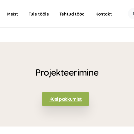
Meist
Tule tööle
Tehtud tööd
Kontakt
Projekteerimine
Küsi pakkumist