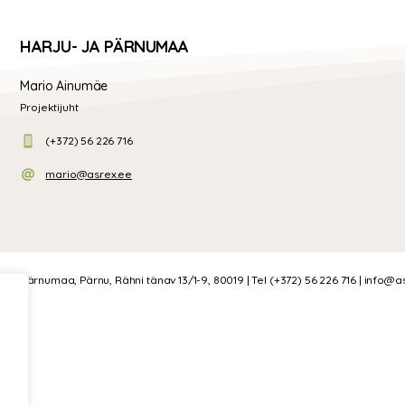
HARJU- JA PÄRNUMAA
Mario Ainumäe
Projektijuht
(+372) 56 226 716
mario@asrex.ee
OÜ | Pärnumaa, Pärnu, Rähni tänav 13/1-9, 80019 | Tel (+372) 56 226 716 | info@a