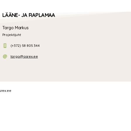
LÄÄNE- JA RAPLAMAA
Targo Markus
Projektijuht
(+372) 58 805 344
targo@asrex.ee
srex.ee