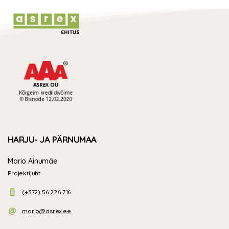
Reading
HARJU- JA PÄRNUMAA
Mario Ainumäe
Projektijuht
(+372) 56 226 716
mario@asrex.ee