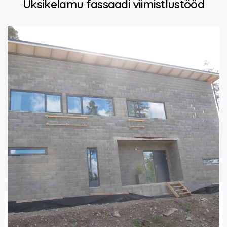
Üksikelamu
fassaadi
viimistlustööd