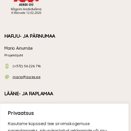
HARJU- JA PÄRNUMAA
Mario Ainumäe
Projektijuht
(+372) 56 226 716
mario@asrex.ee
LÄÄNE- JA RAPLAMAA
Targo Markus
Privaatsus
Projektijuht
Kasutame küpsiseid teie sirvimiskogemuse
(+372) 58 805 344
parandamiseks, isikupärastatud reklaamide või sisu