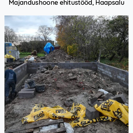
Majandushoone
ehitustööd,
Haapsalu