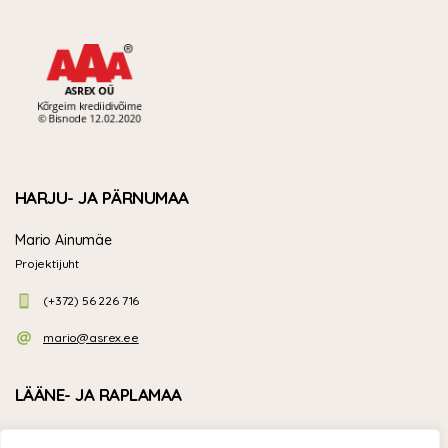
HARJU- JA PÄRNUMAA
Mario Ainumäe
Projektijuht
(+372) 56 226 716
mario@asrex.ee
LÄÄNE- JA RAPLAMAA
Targo Markus