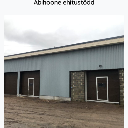
Abihoone
ehitustööd